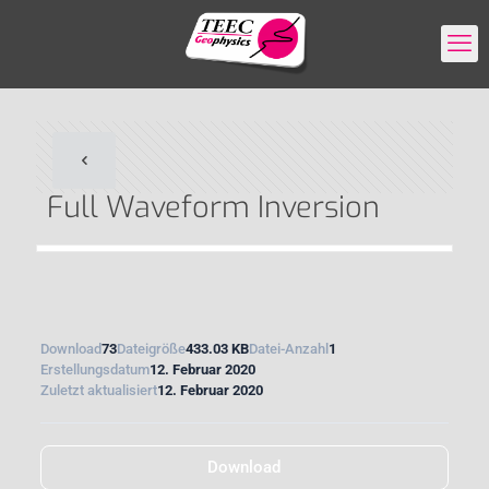
Full Waveform Inversion
Download
73
Dateigröße
433.03 KB
Datei-Anzahl
1
Erstellungsdatum
12. Februar 2020
Zuletzt aktualisiert
12. Februar 2020
Download